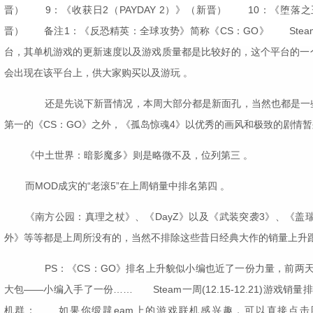
晋） 9：《收获日2（PAYDAY 2）》（新晋） 10：《堕落之王（Lord
晋） 备注1：《反恐精英：全球攻势》简称《CS：GO》 Ste
台，其单机游戏的更新速度以及游戏质量都是比较好的，这个平台的一
会出现在该平台上，供大家购买以及游玩 。
还是先说下新晋情况，本周大部分都是新面孔，当然也都是一
第一的《CS：GO》之外，《孤岛惊魂4》以优秀的画风和极致的剧情暂
《中土世界：暗影魔多》则是略微不及，位列第三 。
而MOD成灾的“老滚5”在上周销量中排名第四 。
《南方公园：真理之杖》、《DayZ》以及《武装突袭3》、《盖瑞
外》等等都是上周所没有的，当然不排除这些昔日经典大作的销量上升跟
PS：《CS：GO》排名上升貌似小编也近了一份力量，前两天
大包——小编入手了一份…… Steam一周(12.15-12.21)游戏销
机群： 如果你缎韙eam上的游戏联机感兴趣，可以直接点击