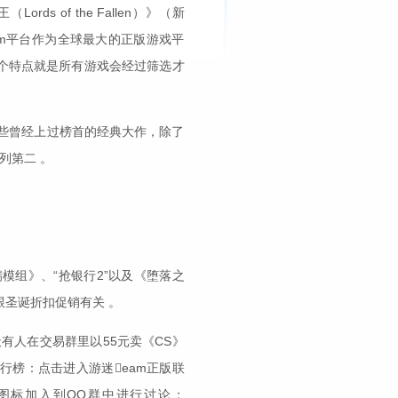
s of the Fallen）》（新
am平台作为全球最大的正版游戏平
个特点就是所有游戏会经过筛选才
些曾经上过榜首的经典大作，除了
列第二 。
模组》、“抢银行2”以及《堕落之
圣诞折扣促销有关 。
有人在交易群里以55元卖《CS》
量排行榜：点击进入游迷eam正版联
图标加入到QQ群中进行讨论：