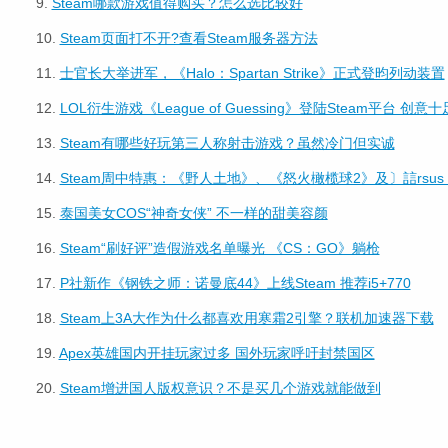
9.
Steam哪款游戏值得购买？怎么选比较好
10.
Steam页面打不开?查看Steam服务器方法
11.
士官长大举进军，《Halo：Spartan Strike》正式登昀列动装置
12.
LOL衍生游戏《League of Guessing》登陆Steam平台 创
13.
Steam有哪些好玩第三人称射击游戏？虽然冷门但实诚
14.
Steam周中特惠：《野人土地》、《怒火橄榄球2》及〕誩rsus E
15.
泰国美女COS“神奇女侠” 不一样的甜美容颜
16.
Steam“刷好评”造假游戏名单曝光 《CS：GO》躺枪
17.
P社新作《钢铁之师：诺曼底44》上线Steam 推荐i5+770
18.
Steam上3A大作为什么都喜欢用寒霜2引擎？联机加速器下载
19.
Apex英雄国内开挂玩家过多 国外玩家呼吁封禁国区
20.
Steam增进国人版权意识？不是买几个游戏就能做到