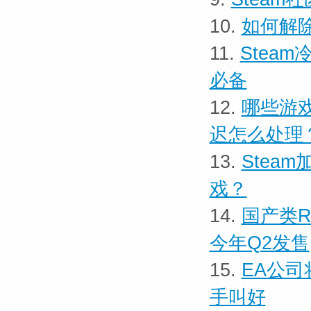
10.
如何解除
11.
Stea
必备
12.
哪些游
迟怎么处理
13.
Stea
戏？
14.
国产类R
今年Q2发售
15.
EA公司
手叫好