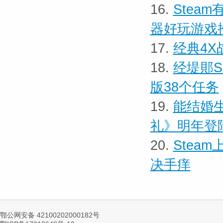
16.
Stea
器好玩游戏
17.
经典4
18.
经堤郥S
版38个任务
19.
能结婚
礼》明年登陆
20.
Stea
决手痒
鄂公网安备 42100202000182号