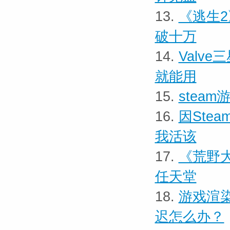
13.
《逃生2
破十万
14.
Valve
就能用
15.
stea
16.
因Ste
我活该
17.
《荒野
任天堂
18.
游戏渲染
迟怎么办？