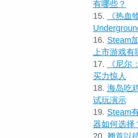
有哪些？
15.
《热血物语
Undergr
16.
Stea
上市游戏有
17.
《尼尔：
买力惊人
18.
海岛吃
试玩演示
19.
Stea
器如何选择
20.
翘首以待