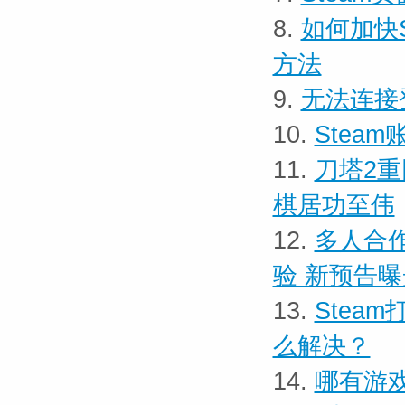
8.
如何加快S
方法
9.
无法连接
10.
Stea
11.
刀塔2重
棋居功至伟
12.
多人合作
验 新预告曝
13.
Stea
么解决？
14.
哪有游戏