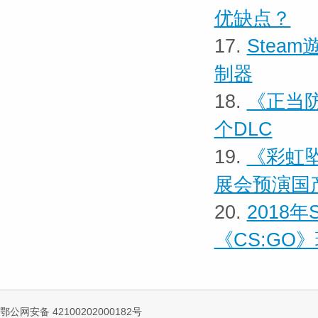
优缺点？
17.
Steam
制器
18.
《正当防
个DLC
19.
《彩虹坠
展会预演国
20.
2018
《CS:GO
鄂公网安备 42100202000182号