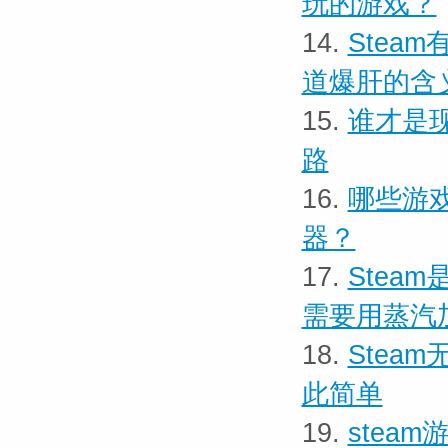
玩的游戏？
14.
Stea
道爆肝的含
15.
谁才是
路
16.
哪些游戏
器？
17.
Stea
需要用蒸汽
18.
Stea
此简单
19.
stea