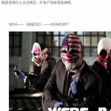
能是觉得打人太过残忍，打丧尸没有罪恶感吧。
NO.6——《收获日2》——18,643,807