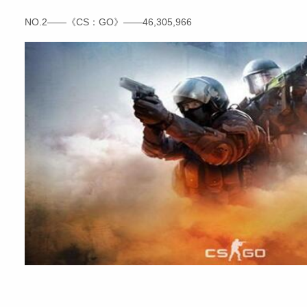
NO.2——《CS：GO》——46,305,966