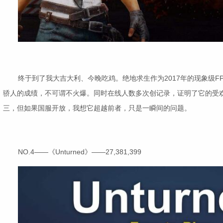
终于到了我大吉大利、今晚吃鸡。绝地求生作为2017年的现象级F
骄人的成绩，不可谓不火爆。同时在线人数多次创记录，证明了它的受
三，但如果国服开放，我想它超越前者，只是一瞬间的问题。
NO.4——《Unturned》——27,381,399