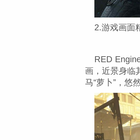
2.游戏画面
RED En
画，近景身临
马“萝卜”，