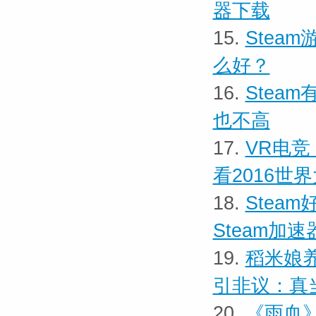
器下载
15.
Stea
么好？
16.
Stea
也不高
17.
VR电竞！
看2016世
18.
Stea
Steam加速
19.
稻米娘养
引非议：真
20.
《雨血》