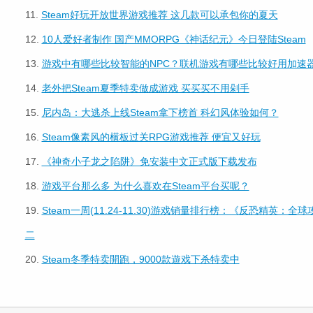
11.
Steam好玩开放世界游戏推荐 这几款可以承包你的夏天
12.
10人爱好者制作 国产MMORPG《神话纪元》今日登陆Steam
13.
游戏中有哪些比较智能的NPC？联机游戏有哪些比较好用加速
14.
老外把Steam夏季特卖做成游戏 买买买不用剁手
15.
尼内岛：大逃杀上线Steam拿下榜首 科幻风体验如何？
16.
Steam像素风的横板过关RPG游戏推荐 便宜又好玩
17.
《神奇小子龙之陷阱》免安装中文正式版下载发布
18.
游戏平台那么多 为什么喜欢在Steam平台买呢？
19.
Steam一周(11.24-11.30)游戏销量排行榜：《反恐精英：
二
20.
Steam冬季特卖開跑，9000款遊戏下杀特卖中