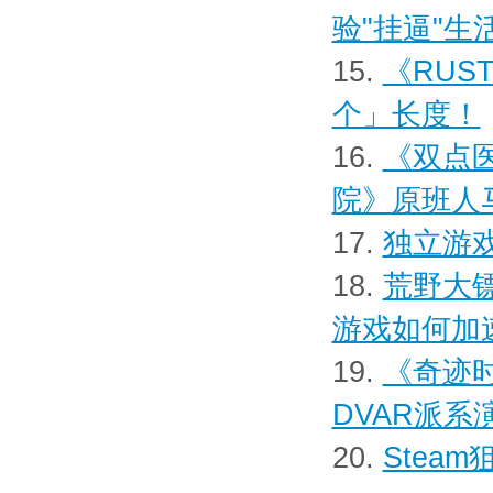
验"挂逼"生
15.
《RUS
个」长度！
16.
《双点医
院》原班人
17.
独立游戏
18.
荒野大
游戏如何加
19.
《奇迹
DVAR派系
20.
Stea