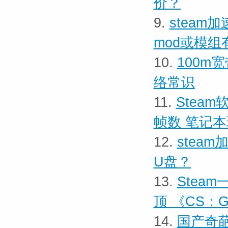
价？
9.
steam
mod或模组
10.
100m
络常识
11.
Stea
帧数 笔记
12.
stea
U盘？
13.
Stea
顶 《CS：
14.
国产奇葩