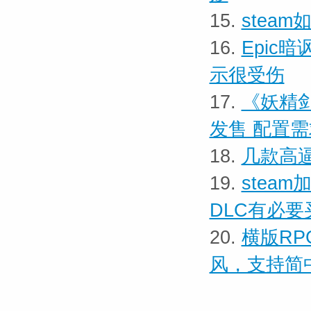
15.
stea
16.
Epic
示很受伤
17.
《妖精剑
发售 配置
18.
几款高逼
19.
stea
DLC有必要
20.
横版RP
风，支持简