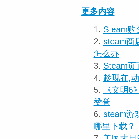
更多内容
1.
Stea
2.
steam
怎么办
3.
Stea
4.
趁现在,动
5.
《文明6》
赞誉
6.
steam
哪里下载？
7.
美国末日