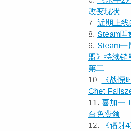
6.
《杀手2
改变现状
7.
近期上线的
8.
Stea
9.
Steam
盟》持续销
第二
10.
《战慄
Chet Falis
11.
喜加一！
台免费领
12.
《辐射4