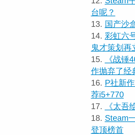
12.
Stea
台呢？
13.
国产沙盒
14.
彩虹六号
鬼才策划再
15.
《战锤4
作抛弃了经
16.
P社新作
荐i5+770
17.
《太吾
18.
Stea
登顶榜首