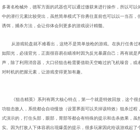
多著名枪械外，德军方面的武器也可以通过缴获来进行操作，所以可以
中的潜行元素比较突出，虽然简单模式下你勇往直前也可以以一当百，
诱饵，捕杀方法，会让你体会到更多的游戏设计精髓。
从游戏轮盘就不难看出，这绝不是简单放枪的游戏。在执行任务过
如阳光，必须背光，正面很容易在瞄准时因为反光暴露自己；再有就是
声，除了利用消音器，大口径狙击枪需要借助天空略过的飞机噪音，或
对时机的把握元素，让游戏变得更加有趣。
xunji20190401
《狙击精英》系列有两大核心特点，第一个就是特效回放，这个很
功狙击敌人，系统都会自动慢放（设置界面可以关掉该特效）狙杀过程
式演示的，打住头部，眼部，胃部等都会有特殊的提示和击杀效果，虽
实。因为打敌人下体容易出现爆蛋的提示，很多玩家因此给该游戏起了个