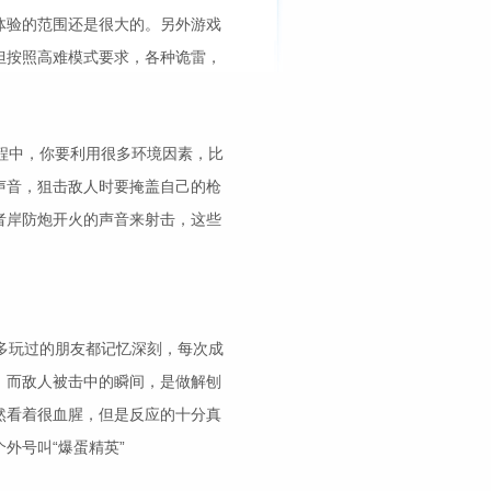
体验的范围还是很大的。另外游戏
但按照高难模式要求，各种诡雷，
程中，你要利用很多环境因素，比
声音，狙击敌人时要掩盖自己的枪
者岸防炮开火的声音来射击，这些
多玩过的朋友都记忆深刻，每次成
，而敌人被击中的瞬间，是做解刨
然看着很血腥，但是反应的十分真
外号叫“爆蛋精英”