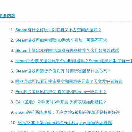
更多内容
1.
Steam有什么好玩可以联机又不占空间的游戏？
2.
Steam游戏库如何领取HB游戏？喜加一可遇不可求
3.
Steam上像COD的射击游戏有哪些推荐？这几款可以试试
4.
steam平台购买游戏玩半个小时能退吗？Steam退款机制了解一
5.
Steam游戏库囤货价值几万 转而玩盗版是什么心态？
6.
哪些游戏可以看到宇宙星空和黑洞等元素？天文爱好者首选
7.
Epic独占策略风口浪尖 真的能和Steam一较高下？
8.
EA《圣歌》号称历时6年开发 为何表现如此糟糕？
9.
steam评价系统改版：无主之地2被刷差评却还是特别好评
10.
纪元1800下架steam独占Epic和Uplay 玩家表示遗憾