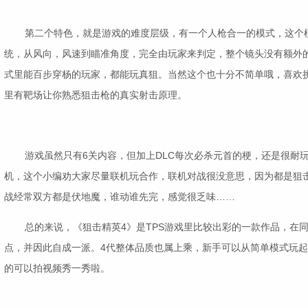
第二个特色，就是游戏的难度层级，有一个人枪合一的模式，这个
统，从风向，风速到瞄准角度，完全由玩家来判定，整个镜头没有额外
式里能百步穿杨的玩家，都能玩真狙。当然这个也十分不简单哦，喜欢
里有靶场让你熟悉狙击枪的真实射击原理。
游戏虽然只有6关内容，但加上DLC每次必杀元首的梗，还是很耐
机，这个小编劝大家尽量联机玩合作，联机对战很没意思，因为都是狙
战经常双方都是伏地魔，谁动谁先完，感觉很乏味……
总的来说，《狙击精英4》是TPS游戏里比较出彩的一款作品，在
点，并因此自成一派。4代整体品质也属上乘，新手可以从简单模式玩
的可以拍视频秀一秀啦。