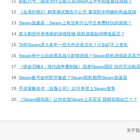
11.
彩虹六号：围攻为什么能入选Steam上半年铂金最佳游戏？
12.
《全境封锁2》精英测试预告片公开 展现阳光明媚的热血战场
13.
Steam加速器：Steam上有没有什么中文免费好玩的游戏？
14.
盘点那些外形奇葩的游戏怪物 联机游戏如何降低延迟？
15.
为何Steam进入多年一些大作还未汉化？计划赶不上变化
16.
Steam有什么自由度高战斗剧情游戏？Steam联机游戏延迟高
17.
《使命召唤4：现代战争重制版》现身Steam国区 但仍无法购
18.
Steam账号如何防范被盗？Steam联机都用Steam加速器
19.
手游策略名作《反叛公司》10月将登上Steam发售
20.
《Steam模拟器》让你在假Steam上买买买 我模拟我自己？？
关于我