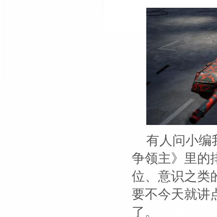
有人问小编
争领主》里的
位、意识之类
要不今天就讲
了。
xunji1901