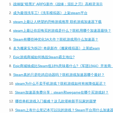
1.
战锤版“暗黑3” ARPG新作《战锤：混乱之刃》高精灵演示
2.
成为最强洗车工!《洗车模拟器》上架steam平台
3.
steam上最让人绝望的恐怖游戏推荐 联机游戏加速器下载
4.
steam上最让你后悔买的游戏是什么？联机用哪个加速器最快？
5.
Steam有哪些神优化3A大作？联机游戏用什么加速器？
6.
名为搬家实为拆迁! 奇葩新作《搬家模拟器》上荚総eam
7.
Epic游戏商城如何挑战Steam霸主地位?
8.
Epic商城抽成比Steam低18%意味着什么?《军团1944》开发商:
9.
Steam真的只是吃鸡启动器吗？联机游戏加速器哪个最好？
10.
steam为什么不卖手机游戏？联机游戏如何有效降低延迟？
11.
Steam加速器免费分享：steam和wegame在哪个买游戏好？
12.
哪些单机游戏入门极难？这几款堪称新手玩家的噩梦
13.
Steam上有什么笔记本可以玩的游戏？Steam平台用什么加速