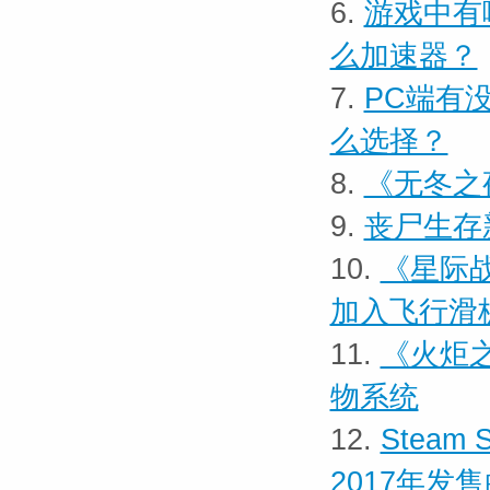
6.
游戏中有
么加速器？
7.
PC端有
么选择？
8.
《无冬之夜
9.
丧尸生存
10.
《星际战
加入飞行滑
11.
《火炬之
物系统
12.
Steam
2017年发