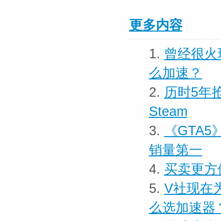
更多内容
1.
曾经很火
么加速？
2.
历时5年抢
Steam
3.
《GTA5
销量第一
4.
买卖更方便
5.
V社现在
么选加速器