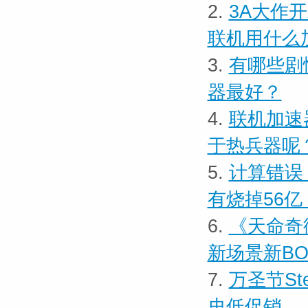
2.
3A大作
联机用什么
3.
有哪些剧
器最好？
4.
联机加速
于热兵器呢
5.
计算错误
有烧掉56亿
6.
《天命奇御
新场景新BO
7.
万圣节S
史低促销