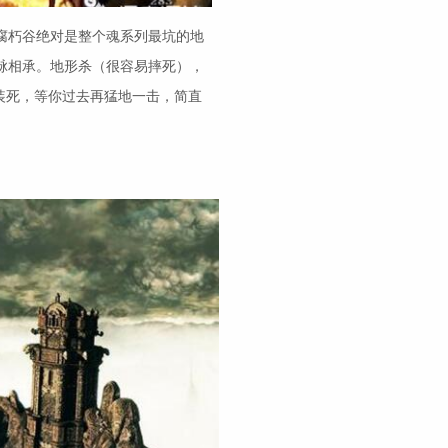
腐朽谷绝对是整个魂系列最坑的地
脉相承。地形杀（很容易摔死），
装死，等你过去再猛地一击，简直
。