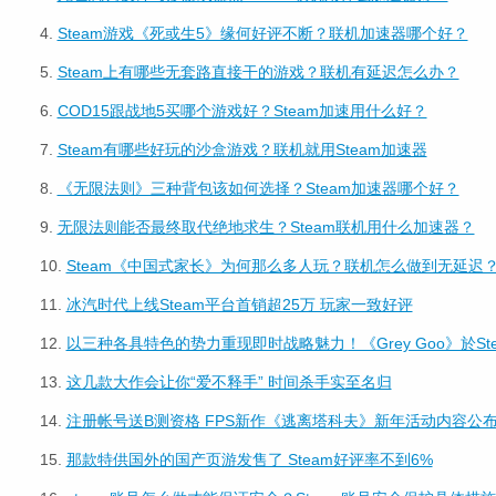
4.
Steam游戏《死或生5》缘何好评不断？联机加速器哪个好？
5.
Steam上有哪些无套路直接干的游戏？联机有延迟怎么办？
6.
COD15跟战地5买哪个游戏好？Steam加速用什么好？
7.
Steam有哪些好玩的沙盒游戏？联机就用Steam加速器
8.
《无限法则》三种背包该如何选择？Steam加速器哪个好？
9.
无限法则能否最终取代绝地求生？Steam联机用什么加速器？
10.
Steam《中国式家长》为何那么多人玩？联机怎么做到无延迟
11.
冰汽时代上线Steam平台首销超25万 玩家一致好评
12.
以三种各具特色的势力重现即时战略魅力！《Grey Goo》於St
13.
这几款大作会让你“爱不释手” 时间杀手实至名归
14.
注册帐号送B测资格 FPS新作《逃离塔科夫》新年活动内容公
15.
那款特供国外的国产页游发售了 Steam好评率不到6%