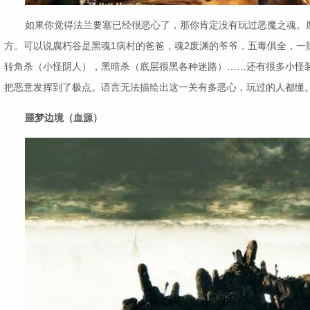
如果你觉得法兰要塞已经很恶心了，那你肯定没有玩过恶魔之魂。
方。可以说腐朽谷是黑魂1病村的爸爸，魂2废渊的爷爷，五毒俱全，一
转角杀（小怪阴人），黑暗杀（底层很黑各种迷路）……还有很多小怪
把恶意发挥到了极点。语言无法描绘出这一关有多恶心，玩过的人都懂
噩梦边境（血源）