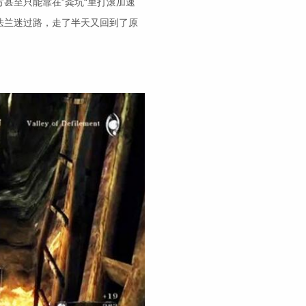
甚至只能靠在”粪坑“里打滚加速
法兰迷过路，走了半天又回到了原