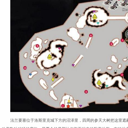
法兰要塞位于洛斯里克城下方的沼泽里，四周的参天大树把这里遮