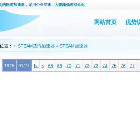
定制的网游加速器，采用企业专线，大幅降低游戏延迟
网站首页
优势
位置： »
STEAM蒸汽加速器
»
STEAM加速器
1925
91/77
|
<
<
68
69
70
71
72
73
74
75
76
77